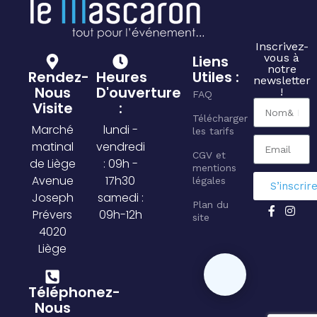
Inscrivez-
vous à
Liens
notre
Rendez-
Heures
Utiles :
newsletter
Nous
D'ouverture
!
FAQ
Visite
:
Télécharger
Marché
lundi -
les tarifs
matinal
vendredi
CGV et
de Liège
: 09h -
mentions
Avenue
17h30
légales
S’inscrir
Joseph
samedi :
Plan du
Prévers
09h-12h
site
4020
Liège
Téléphonez-
Nous