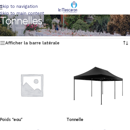
Skip to navigation
Skip to main content
Tonnelles
Accueil
/
Terrasses et Jardin
/
Tonnelles
2 résultats affichés
Afficher la barre latérale
Poids “eau”
Tonnelle