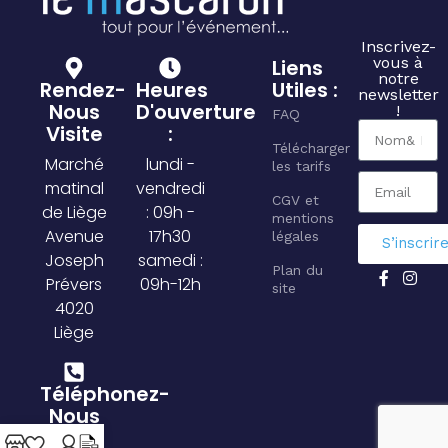
Inscrivez-
vous à
Liens
notre
Rendez-
Heures
Utiles :
newsletter
Nous
D'ouverture
!
FAQ
Visite
:
Télécharger
Marché
lundi -
les tarifs
matinal
vendredi
CGV et
de Liège
: 09h -
mentions
Avenue
17h30
légales
S’inscrir
Joseph
samedi :
Plan du
Prévers
09h-12h
site
4020
Liège
Téléphonez-
Nous
04 361