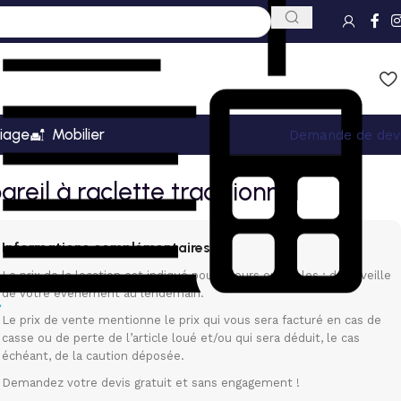
iage
Mobilier
Demande de dev
reil à raclette traditionnel
Informations complémentaires
Le prix de la location est indiqué pour 3 jours ouvrables : de la veille
de votre événement au lendemain.
Le prix de vente mentionne le prix qui vous sera facturé en cas de
casse ou de perte de l’article loué et/ou qui sera déduit, le cas
échéant, de la caution déposée.
Demandez votre devis gratuit et sans engagement !