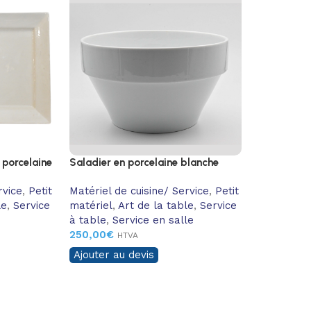
 porcelaine
Saladier en porcelaine blanche
rvice
,
Petit
Matériel de cuisine/ Service
,
Petit
le
,
Service
matériel
,
Art de la table
,
Service
à table
,
Service en salle
250,00
€
HTVA
Ajouter au devis