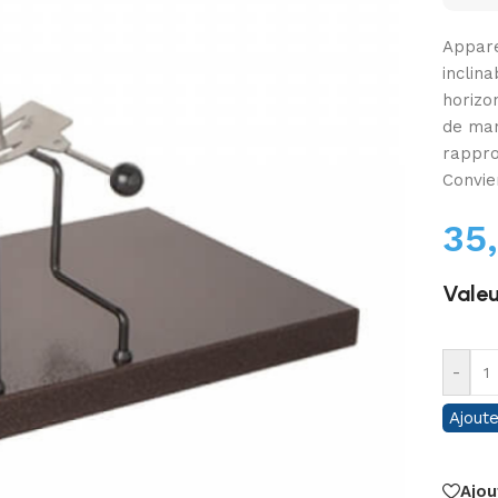
Appare
inclin
horizo
de man
rappro
Convie
35
Valeu
-
Ajoute
Ajou