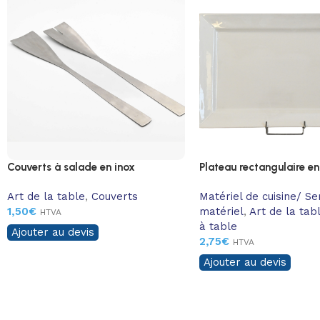
Couverts à salade en inox
Plateau rectangulaire en
Art de la table
,
Couverts
Matériel de cuisine/ Se
1,50
€
matériel
,
Art de la tab
HTVA
à table
Ajouter au devis
2,75
€
HTVA
Ajouter au devis