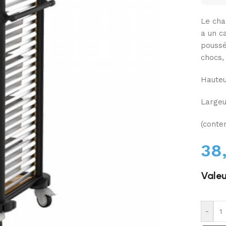
Le char
a un c
poussé
chocs, 
Hauteu
Largeu
(conte
38
Valeu
-