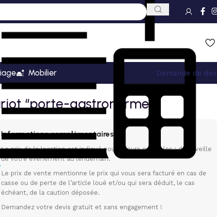
iage
Mobilier
Demande de dev
riot “porte-gastronormes”
Informations complémentaires
Le prix de la location est indiqué pour 3 jours ouvrables : de la veille
de votre événement au lendemain.
Le prix de vente mentionne le prix qui vous sera facturé en cas de
casse ou de perte de l’article loué et/ou qui sera déduit, le cas
échéant, de la caution déposée.
Demandez votre devis gratuit et sans engagement !