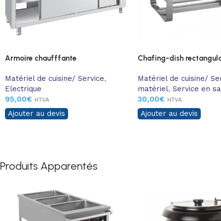
Armoire chaufffante
Chafing-dish rectangula
Matériel de cuisine/ Service
,
Matériel de cuisine/ Se
Electrique
matériel
,
Service en sa
95,00
€
30,00
€
HTVA
HTVA
Ajouter au devis
Ajouter au devis
Produits Apparentés