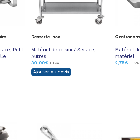
ire
Desserte inox
Gastronor
rvice
,
Petit
Matériel de cuisine/ Service
,
Matériel de
lle
Autres
matériel
30,00
€
2,75
€
HTVA
HTVA
Ajouter au devis