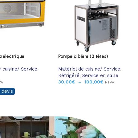
a électrique
Pompe à bière (2 têtes)
 cuisine/ Service
,
Matériel de cuisine/ Service
,
Réfrigéré
,
Service en salle
30,00
€
–
100,00
€
VA
HTVA
 devis