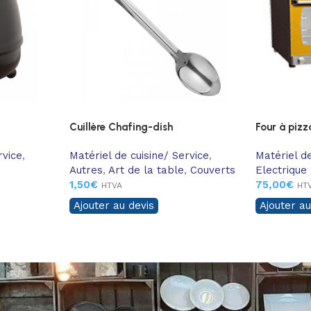
Cuillère Chafing-dish
Four à pizz
rvice
,
Matériel de cuisine/ Service
,
Matériel de
Autres
,
Art de la table
,
Couverts
Electrique
1,50
€
75,00
€
HTVA
HT
Ajouter au devis
Ajouter au