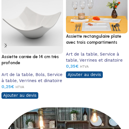
Assiette rectangulaire plate
avec trois compartiments
ovales
Art de la table
,
Service à
Assiette carrée de 14 cm très
table
,
Verrines et dinatoire
profonde
0,35
€
HTVA
Art de la table
,
Bols
,
Service
Ajouter au devis
à table
,
Verrines et dinatoire
0,25
€
HTVA
Ajouter au devis