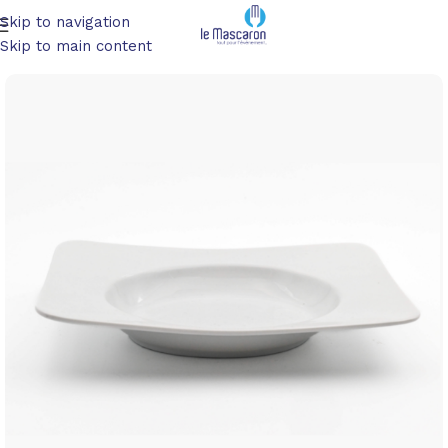
Skip to navigation
Accueil
/
Art de la table
/
Vaisselle
Skip to main content