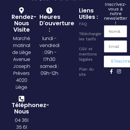
Inscrivez-
vous à
Liens
notre
Rendez-
Heures
Utiles :
newsletter
Nous
D'ouverture
!
FAQ
Visite
:
Télécharger
Marché
lundi -
les tarifs
matinal
vendredi
CGV et
de Liège
: 09h -
mentions
Avenue
17h30
légales
S’inscrir
Joseph
samedi :
Plan du
Prévers
09h-12h
site
4020
Liège
Téléphonez-
Nous
04 361
35 61