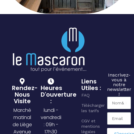
Inscrivez-
vous à
Liens
notre
Rendez-
Heures
Utiles :
newsletter
Nous
D'ouverture
!
FAQ
Visite
:
Télécharger
Marché
lundi -
les tarifs
matinal
vendredi
CGV et
de Liège
: 09h -
mentions
Avenue
17h30
légales
S’inscrir