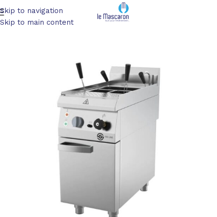
Skip to navigation
Accueil
/
Matériel de cuisine/ Service
/
Electrique
Skip to main content