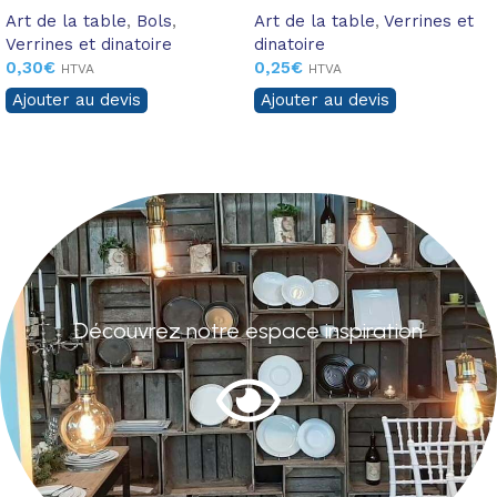
Art de la table
,
Bols
,
Art de la table
,
Verrines et
Verrines et dinatoire
dinatoire
0,30
€
0,25
€
HTVA
HTVA
Ajouter au devis
Ajouter au devis
Découvrez notre espace inspiration