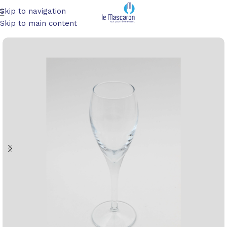
Skip to navigation
Accueil
/
Art de la table
/
Verres
Skip to main content