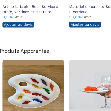
Art de la table
,
Bols
,
Service à
Matériel de cuisine/ Se
table
,
Verrines et dinatoire
Electrique
0,30
€
30,00
€
HTVA
HTVA
Ajouter au devis
Ajouter au devis
Produits Apparentés