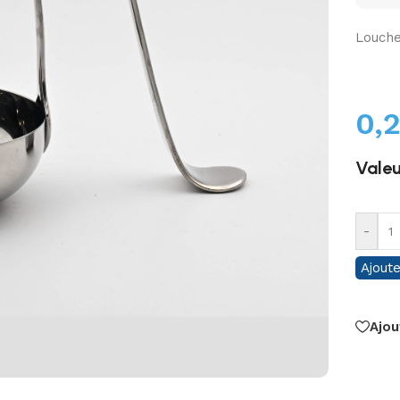
Louche
0,
Valeu
-
Ajoute
Ajou