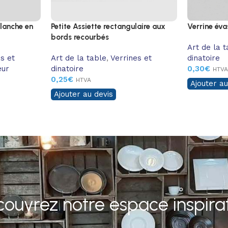
blanche en
Petite Assiette rectangulaire aux
Verrine éva
bords recourbés
Art de la 
s et
Art de la table
,
Verrines et
dinatoire
eur
dinatoire
0,30
€
HTV
0,25
€
HTVA
Ajouter au
Ajouter au devis
ouvrez notre espace inspira