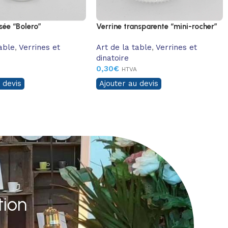
sée “Bolero”
Verrine transparente “mini-rocher”
table
,
Verrines et
Art de la table
,
Verrines et
dinatoire
0,30
€
A
HTVA
 devis
Ajouter au devis
tion