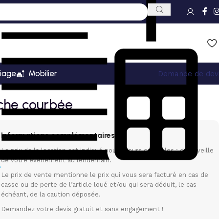
iage
Mobilier
Demande de dev
che courbée
Informations complémentaires
Le prix de la location est indiqué pour 3 jours ouvrables : de la veille
de votre événement au lendemain.
Le prix de vente mentionne le prix qui vous sera facturé en cas de
casse ou de perte de l’article loué et/ou qui sera déduit, le cas
échéant, de la caution déposée.
Demandez votre devis gratuit et sans engagement !