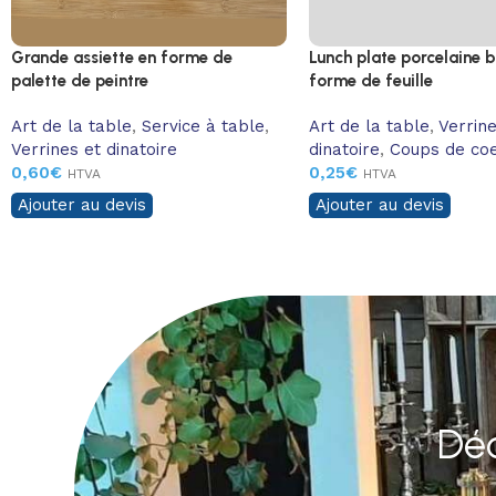
Grande assiette en forme de
Lunch plate porcelaine 
palette de peintre
forme de feuille
Art de la table
,
Service à table
,
Art de la table
,
Verrine
Verrines et dinatoire
dinatoire
,
Coups de co
0,60
€
0,25
€
HTVA
HTVA
Ajouter au devis
Ajouter au devis
Déc