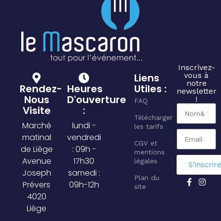
Inscrivez-
vous à
Liens
notre
Rendez-
Heures
Utiles :
newsletter
Nous
D'ouverture
!
FAQ
Visite
:
Télécharger
Marché
lundi -
les tarifs
matinal
vendredi
CGV et
de Liège
: 09h -
mentions
Avenue
17h30
légales
S’inscrir
Joseph
samedi :
Plan du
Prévers
09h-12h
site
4020
Liège