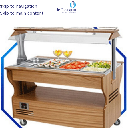
Skip to navigation
Accueil
/
Matériel de cuisine/ Service
/
Service en salle
Skip to main content