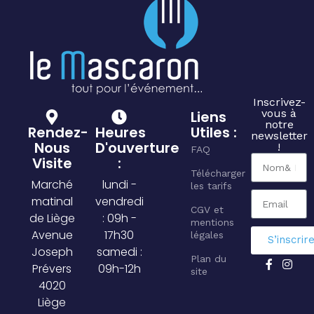
Inscrivez-
vous à
Liens
notre
Rendez-
Heures
Utiles :
newsletter
Nous
D'ouverture
!
FAQ
Visite
:
Télécharger
Marché
lundi -
les tarifs
matinal
vendredi
CGV et
de Liège
: 09h -
mentions
Avenue
17h30
légales
S’inscrir
Joseph
samedi :
Plan du
Prévers
09h-12h
site
4020
Liège