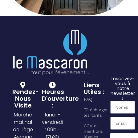
Inscrivez-
vous à
Liens
notre
Rendez-
Heures
Utiles :
newsletter
Nous
D'ouverture
!
FAQ
Visite
:
Télécharger
Marché
lundi -
les tarifs
matinal
vendredi
CGV et
de Liège
: 09h -
mentions
Avenue
17h30
légales