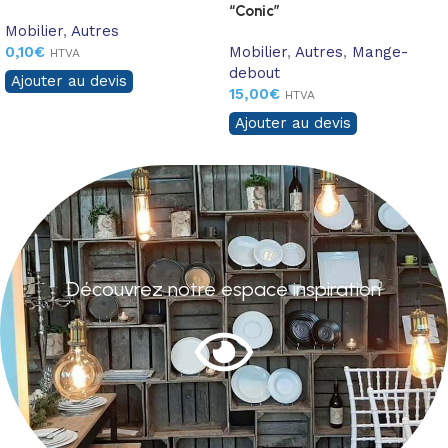
“Conic”
Mobilier
,
Autres
0,10
€
Mobilier
,
Autres
,
Mange-
HTVA
debout
Ajouter au devis
15,00
€
HTVA
Ajouter au devis
Découvrez notre espace inspiration