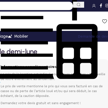
iage
Mobilier
Demande de dev
le demi-lune
Informations complémentaires
Le prix de la location est indiqué pour 3 jours ouvrables : de la veille
de votre événement au lendemain.
Le prix de vente mentionne le prix qui vous sera facturé en cas de
casse ou de perte de l’article loué et/ou qui sera déduit, le cas
échéant, de la caution déposée.
Demandez votre devis gratuit et sans engagement !