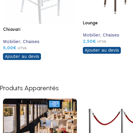
Lounge
Chiavari
Mobilier
,
Chaises
2,50
€
Mobilier
,
Chaises
HTVA
5,00
€
HTVA
Ajouter au devis
Ajouter au devis
Produits Apparentés