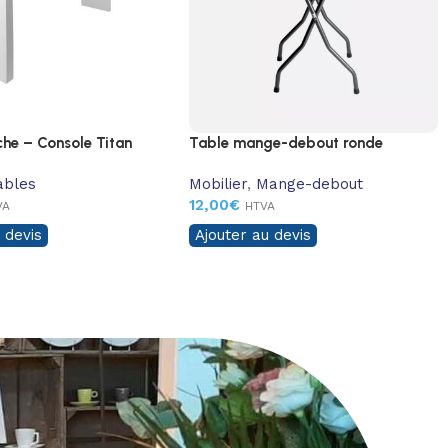
che – Console Titan
Table mange-debout ronde
ables
Mobilier
,
Mange-debout
12,00
€
VA
HTVA
 devis
Ajouter au devis