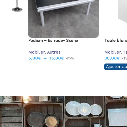
Podium – Estrade- Scène
Table blan
Mobilier
,
Autres
Mobilier
,
T
5,00
€
–
15,00
€
30,00
€
HTVA
HT
Ajouter au