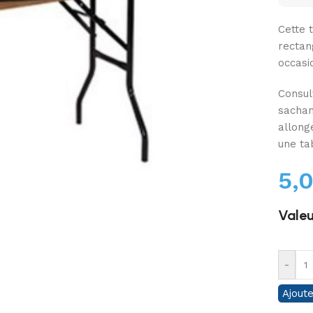
Cette 
rectan
occasi
Consul
sachan
allong
une ta
5,
Valeu
-
Ajoute