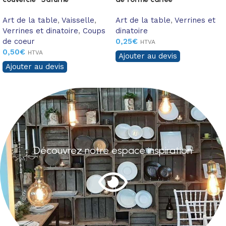
Art de la table
,
Vaisselle
,
Art de la table
,
Verrines et
Verrines et dinatoire
,
Coups
dinatoire
de coeur
0,25
€
HTVA
0,50
€
HTVA
Ajouter au devis
Ajouter au devis
Découvrez notre espace inspiration