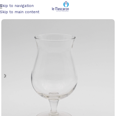
Skip to navigation
Accueil
/
Art de la table
/
Verres
Skip to main content