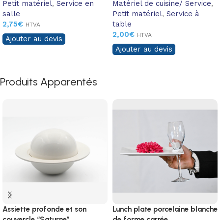
Petit matériel
,
Service en
Matériel de cuisine/ Service
,
salle
Petit matériel
,
Service à
2,75
€
table
HTVA
2,00
€
HTVA
Ajouter au devis
Ajouter au devis
Produits Apparentés
Assiette profonde et son
Lunch plate porcelaine blanche
couvercle “Saturne”
de forme carrée