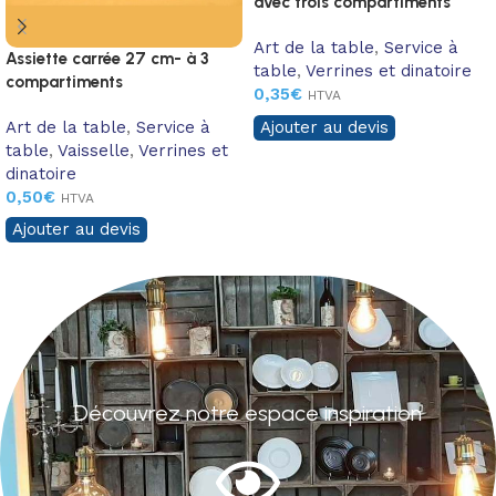
avec trois compartiments
ovales
Art de la table
,
Service à
Assiette carrée 27 cm- à 3
table
,
Verrines et dinatoire
compartiments
0,35
€
HTVA
Art de la table
,
Service à
Ajouter au devis
table
,
Vaisselle
,
Verrines et
dinatoire
0,50
€
HTVA
Ajouter au devis
Découvrez notre espace inspiration