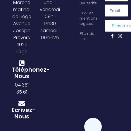
Marché
lundi -
les tarifs
matinal
vendredi
CGV et
de Liège
: 09h -
mentions
Avenue
17h30
légales
S’inscrir
Joseph
samedi :
Plan du
Prévers
09h-12h
site
4020
Liège
Téléphonez-
Nous
04 361
35 61
Ecrivez-
Nous