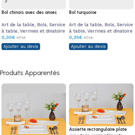
Bol chinois avec des anses
Bol turquoise
Art de la table
,
Bols
,
Service
Art de la table
,
Bols
,
Service
à table
,
Verrines et dinatoire
à table
,
Verrines et dinatoire
0,30
€
0,35
€
HTVA
HTVA
Ajouter au devis
Ajouter au devis
Produits Apparentés
Assiette rectangulaire plate