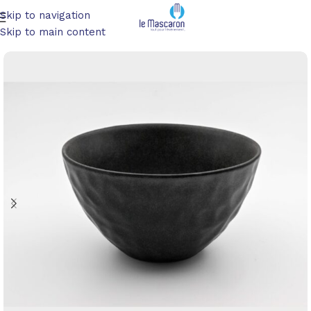
Skip to navigation
Accueil
/
Art de la table
/
Service à table
Skip to main content