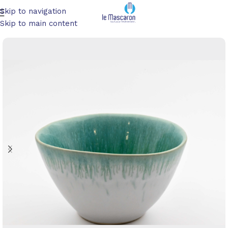
Skip to navigation
Accueil
/
Art de la table
/
Verrines et dinatoire
Skip to main content