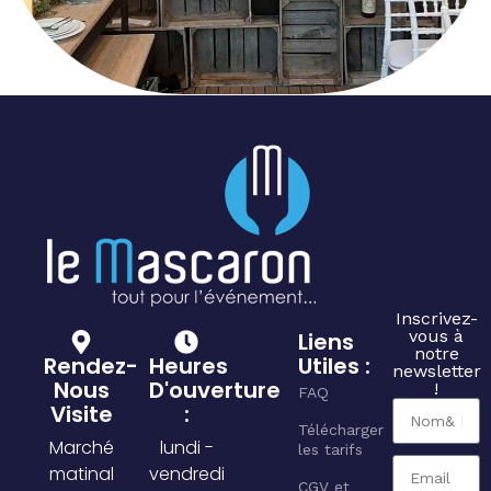
Inscrivez-
vous à
Liens
notre
Rendez-
Heures
Utiles :
newsletter
Nous
D'ouverture
!
FAQ
Visite
:
Télécharger
Marché
lundi -
les tarifs
matinal
vendredi
CGV et