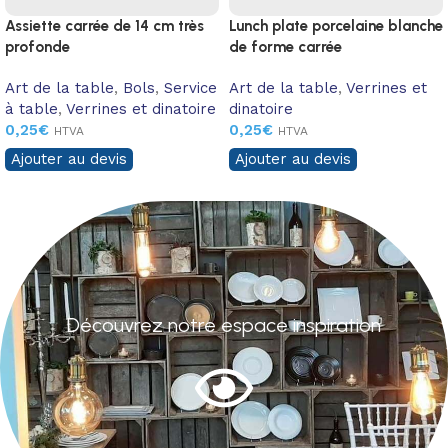
Assiette carrée de 14 cm très
Lunch plate porcelaine blanche
profonde
de forme carrée
Art de la table
,
Bols
,
Service
Art de la table
,
Verrines et
à table
,
Verrines et dinatoire
dinatoire
0,25
€
0,25
€
HTVA
HTVA
Ajouter au devis
Ajouter au devis
Découvrez notre espace inspiration