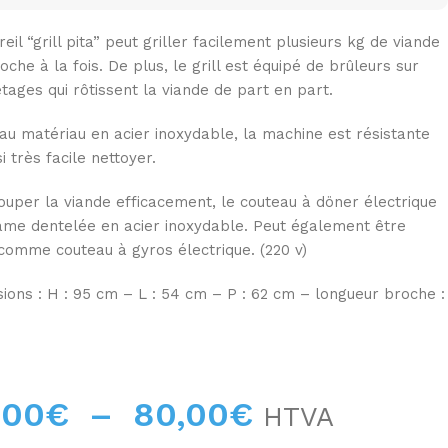
eil “grill pita” peut griller facilement plusieurs kg de viande
oche à la fois. De plus, le grill est équipé de brûleurs sur
étages qui rôtissent la viande de part en part.
au matériau en acier inoxydable, la machine est résistante
i très facile nettoyer.
ouper la viande efficacement, le couteau à döner électrique
ame dentelée en acier inoxydable. Peut également être
é comme couteau à gyros électrique. (220 v)
ions : H : 95 cm – L : 54 cm – P : 62 cm – longueur broche :
,00
€
–
80,00
€
HTVA