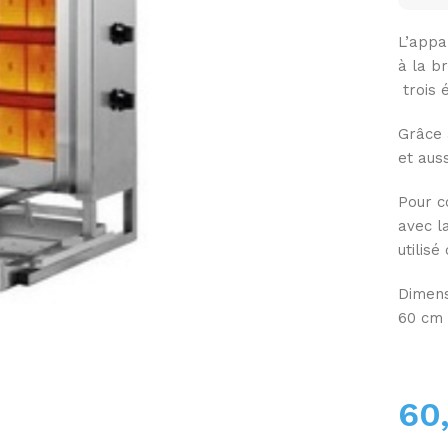
L’appar
à la br
trois 
Grâce 
et auss
Pour c
avec l
utilis
Dimens
60 cm
60