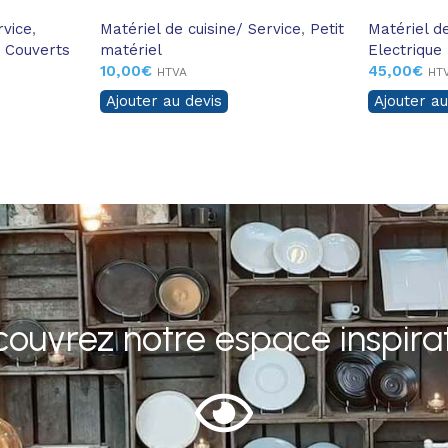
rvice
,
Matériel de cuisine/ Service
,
Petit
Matériel de
Couverts
matériel
Electrique
10,00
€
45,00
€
HTVA
HT
Ajouter au devis
Ajouter au
ouvrez notre espace inspira