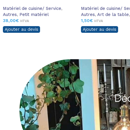
Matériel de cuisine/ Service
,
Matériel de cuisine/ Se
Autres
,
Petit matériel
Autres
,
Art de la table
,
38,00
€
1,50
€
HTVA
HTVA
Ajouter au devis
Ajouter au devis
Déc