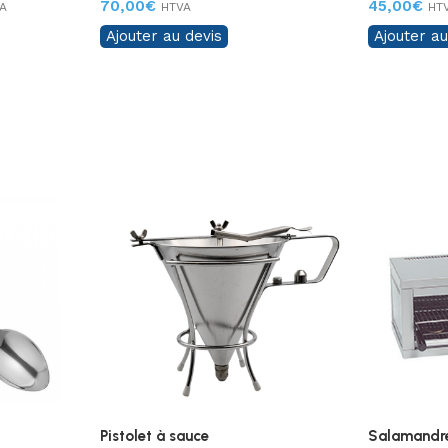
70,00
€
45,00
€
A
HTVA
HT
Ajouter au devis
Ajouter au
Pistolet à sauce
Salamandr