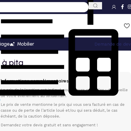
iage
Mobilier
Demande de dev
l à pita
Informations complémentaires
Le prix de la location est indiqué pour 3 jours ouvrables : de la veille
de votre événement au lendemain.
Le prix de vente mentionne le prix qui vous sera facturé en cas de
casse ou de perte de l’article loué et/ou qui sera déduit, le cas
échéant, de la caution déposée.
Demandez votre devis gratuit et sans engagement !