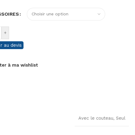
SSOIRES
+
r au devis
ter à ma wishlist
Avec le couteau
,
Seul