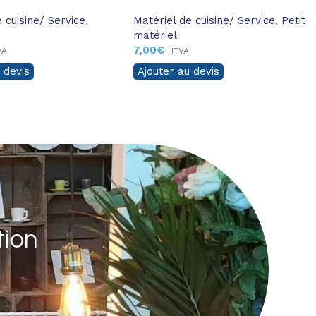
 cuisine/ Service
,
Matériel de cuisine/ Service
,
Petit
matériel
7,00
€
VA
HTVA
 devis
Ajouter au devis
tion