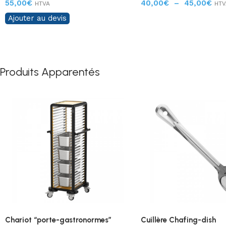
55,00
€
40,00
€
–
45,00
€
HTVA
HTV
Ajouter au devis
Produits Apparentés
Chariot “porte-gastronormes”
Cuillère Chafing-dish