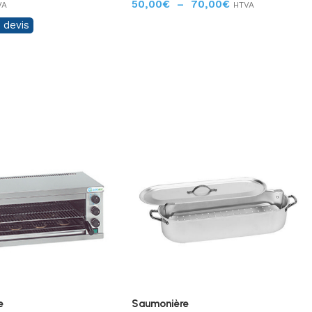
50,00
€
–
70,00
€
VA
HTVA
 devis
e
Saumonière