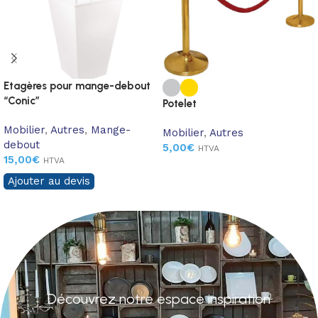
Etagères pour mange-debout
“Conic”
Potelet
Mobilier
,
Autres
,
Mange-
Mobilier
,
Autres
debout
5,00
€
HTVA
15,00
€
HTVA
Ajouter au devis
Découvrez notre espace inspiration