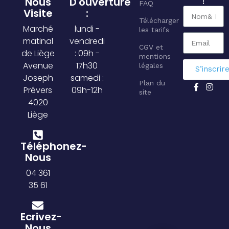
Nous
D'ouverture
!
FAQ
Visite
:
Télécharger
Marché
lundi -
les tarifs
matinal
vendredi
CGV et
de Liège
: 09h -
mentions
Avenue
17h30
légales
S’inscrir
Joseph
samedi :
Plan du
Prévers
09h-12h
site
4020
Liège
Téléphonez-
Nous
04 361
35 61
Ecrivez-
Nous