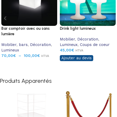
Bar comptoir avec ou sans
Drink light lumineux
lumière
Mobilier
,
Décoration
,
Mobilier
,
bars
,
Décoration
,
Lumineux
,
Coups de coeur
Lumineux
45,00
€
HTVA
70,00
€
–
100,00
€
HTVA
Ajouter au devis
Produits Apparentés