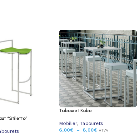
Tabouret Kubo
ut “Stiletto”
Mobilier
,
Tabourets
6,00
€
–
8,00
€
HTVA
abourets
A