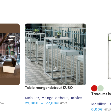
Table mange-debout KUBO
Tabouret ha
Mobilier
,
Mange-debout
,
Tables
22,00
€
–
27,00
€
TVA
HTVA
Mobilier
,
T
6,00
€
HTV