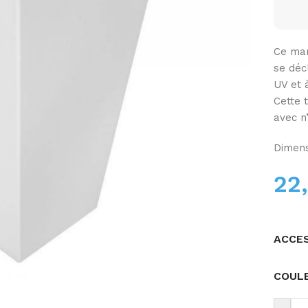
Ce man
se décl
UV et à
Cette 
avec n
Dimens
22
ACCE
COUL