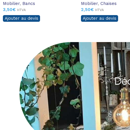
Mobilier
,
Bancs
Mobilier
,
Chaises
3,50
€
2,50
€
HTVA
HTVA
Ajouter au devis
Ajouter au devis
Déc