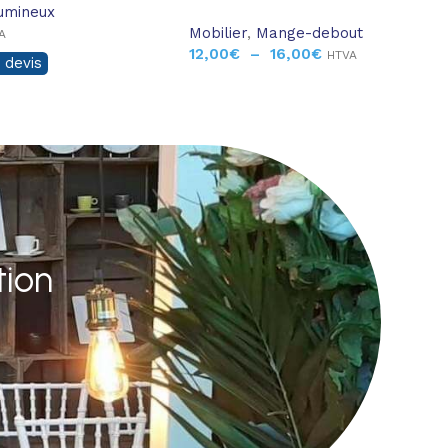
umineux
Mobilier
,
Mange-debout
A
12,00
€
–
16,00
€
HTVA
 devis
tion