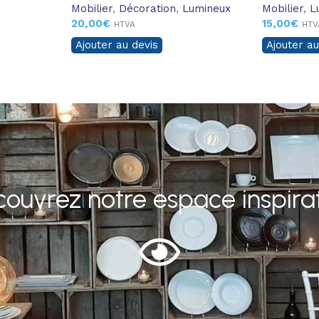
Mobilier
,
Décoration
,
Lumineux
Mobilier
,
L
20,00
€
15,00
€
HTVA
HTV
Ajouter au devis
Ajouter au
ouvrez notre espace inspira