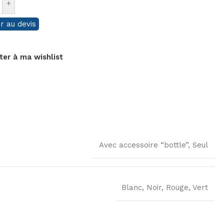
+
r au devis
ter à ma wishlist
Avec accessoire “bottle”
,
Seul
Blanc
,
Noir
,
Rouge
,
Vert