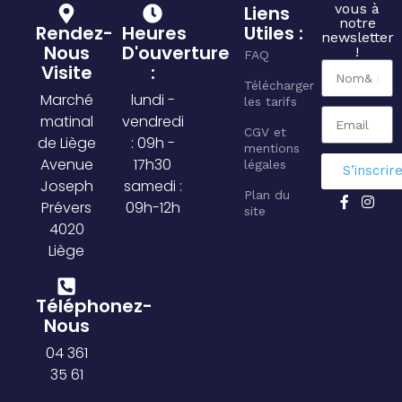
vous à
Liens
notre
Rendez-
Heures
Utiles :
newsletter
Nous
D'ouverture
!
FAQ
Visite
:
Télécharger
Marché
lundi -
les tarifs
matinal
vendredi
CGV et
de Liège
: 09h -
mentions
Avenue
17h30
légales
S’inscrir
Joseph
samedi :
Plan du
Prévers
09h-12h
site
4020
Liège
Téléphonez-
Nous
04 361
35 61