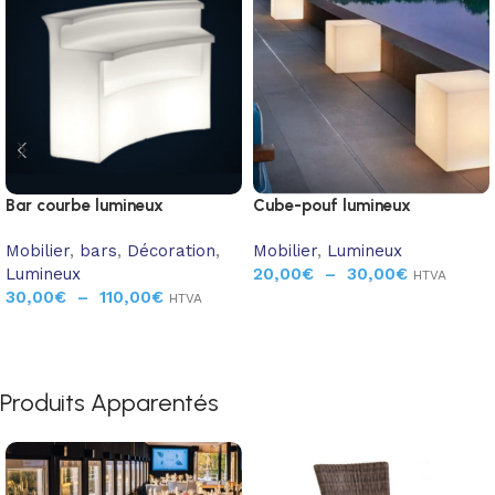
Bar courbe lumineux
Cube-pouf lumineux
Mobilier
,
bars
,
Décoration
,
Mobilier
,
Lumineux
Lumineux
20,00
€
–
30,00
€
HTVA
30,00
€
–
110,00
€
HTVA
Produits Apparentés