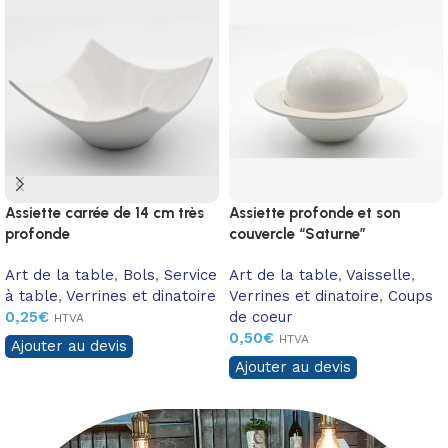
Assiette carrée de 14 cm très
Assiette profonde et son
profonde
couvercle “Saturne”
Art de la table
,
Bols
,
Service
Art de la table
,
Vaisselle
,
à table
,
Verrines et dinatoire
Verrines et dinatoire
,
Coups
0,25
€
de coeur
HTVA
0,50
€
HTVA
Ajouter au devis
Ajouter au devis