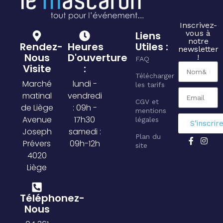
Inscrivez-
vous à
Liens
notre
Rendez-
Heures
Utiles :
newsletter
Nous
D'ouverture
!
FAQ
Visite
:
Télécharger
Marché
lundi -
les tarifs
matinal
vendredi
CGV et
de Liège
: 09h -
mentions
Avenue
17h30
légales
S’inscrir
Joseph
samedi :
Plan du
Prévers
09h-12h
site
4020
Liège
Téléphonez-
Nous