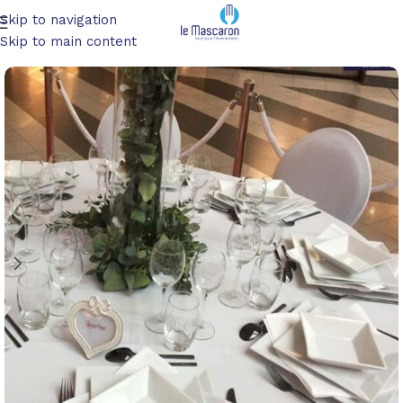
Skip to navigation
Accueil
/
Art de la table
/
Vaisselle
Skip to main content