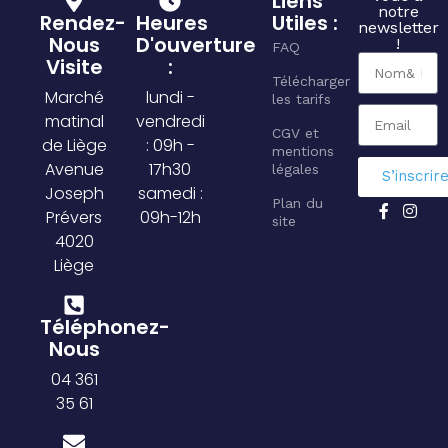
Liens
notre
Rendez-
Heures
Utiles :
newsletter
Nous
D'ouverture
!
FAQ
Visite
:
Télécharger
Marché
lundi -
les tarifs
matinal
vendredi
CGV et
de Liège
: 09h -
mentions
Avenue
17h30
légales
S’inscrir
Joseph
samedi :
Plan du
Prévers
09h-12h
site
4020
Liège
Téléphonez-
Nous
04 361
35 61