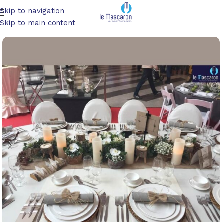
Skip to navigation
Accueil
/
Art de la table
/
Vaisselle
Skip to main content