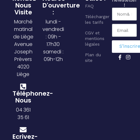
Nous
D'ouverture
!
FAQ
Visite
:
Télécharger
Marché
lundi -
les tarifs
matinal
vendredi
CGV et
de Liège
: 09h -
mentions
Avenue
17h30
légales
S’inscrir
Joseph
samedi :
Plan du
Prévers
09h-12h
site
4020
Liège
Téléphonez-
Nous
04 361
35 61
Ecrivez-