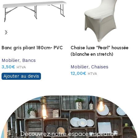
Banc gris pliant 180cm- PVC
Chaise luxe “Pearl” houssée
(blanche en stretch)
Mobilier
,
Bancs
3,50
€
Mobilier
,
Chaises
HTVA
12,00
€
HTVA
Ajouter au devis
Découvrez notre espace inspiration