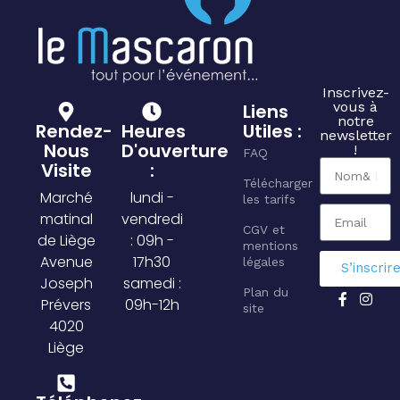
Inscrivez-
vous à
Liens
notre
Rendez-
Heures
Utiles :
newsletter
Nous
D'ouverture
!
FAQ
Visite
:
Télécharger
Marché
lundi -
les tarifs
matinal
vendredi
CGV et
de Liège
: 09h -
mentions
Avenue
17h30
légales
S’inscrir
Joseph
samedi :
Plan du
Prévers
09h-12h
site
4020
Liège