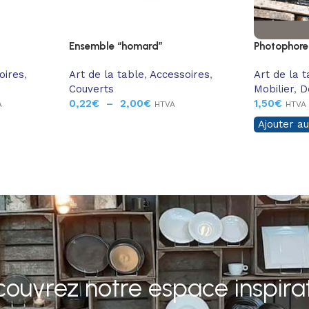
Ensemble “homard”
Photophore
oires
,
Art de la table
,
Accessoires
,
Art de la 
Couverts
Mobilier
,
D
0,22
€
–
2,00
€
1,50
€
A
HTVA
HTVA
Ajouter au
ouvrez notre espace inspira