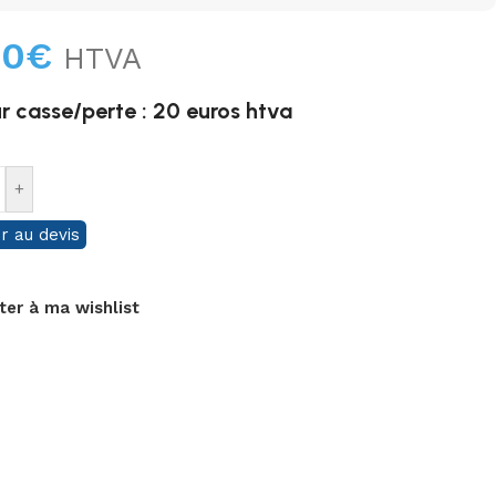
00
€
HTVA
r casse/perte : 20 euros htva
+
r au devis
ter à ma wishlist