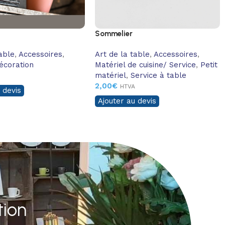
Sommelier
table
,
Accessoires
,
Art de la table
,
Accessoires
,
écoration
Matériel de cuisine/ Service
,
Petit
matériel
,
Service à table
2,00
€
HTVA
 devis
Ajouter au devis
tion