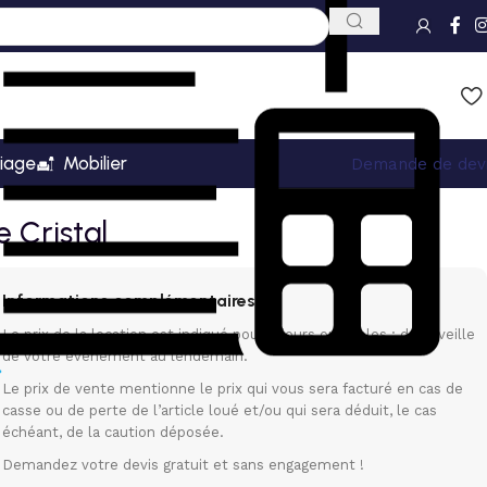
iage
Mobilier
Demande de dev
 Cristal
Informations complémentaires
Le prix de la location est indiqué pour 3 jours ouvrables : de la veille
de votre événement au lendemain.
Le prix de vente mentionne le prix qui vous sera facturé en cas de
casse ou de perte de l’article loué et/ou qui sera déduit, le cas
échéant, de la caution déposée.
Demandez votre devis gratuit et sans engagement !