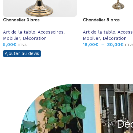
Chandelier 3 bras
Chandelier 5 bras
Art de la table
,
Accessoires
,
Art de la table
,
Access
Mobilier
,
Décoration
Mobilier
,
Décoration
5,00
€
18,00
€
–
30,00
€
HTVA
HTV
Ajouter au devis
Déc