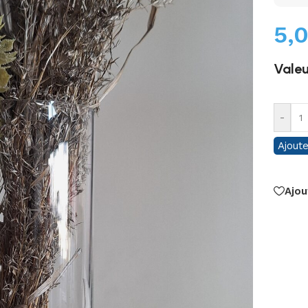
5,
Valeu
-
Ajoute
Ajou